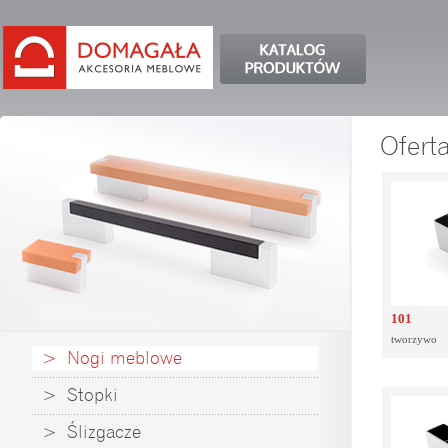
Ofert
101
tworzywo
> Nogi meblowe
> Stopki
> Ślizgacze