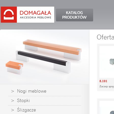
Ofert
8.101
Zaczep sprę
> Nogi meblowe
> Stopki
> Ślizgacze